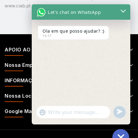
www.ciab.pt
Let's chat on WhatsApp
Ola em que posso ajudar? :)
16:57
APOIO AO CLIENTE
Nossa Empresa
INFORMAÇÕES
Nossa Localização
Google Map
Undefin
"+chaty_settings.lang.emoji_picker+"
WhatsApp
Message