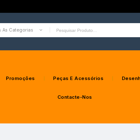
 As Categorias
Promoções
Peças E Acessórios
Desenh
Contacte-Nos