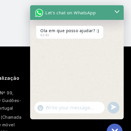
Let's chat on WhatsApp
Ola em que posso ajudar? :)
02:43
alização
Google Map
 Nº 99,
 Guidões-
Undefin
"+chaty_settings.lang.emoji_picker+"
rtugal
WhatsApp
 (Chamada
Message
e móvel