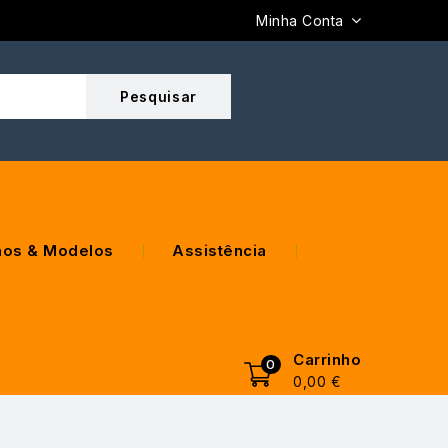
Minha Conta
os & Modelos
Assistência
Carrinho
0
0,00
€