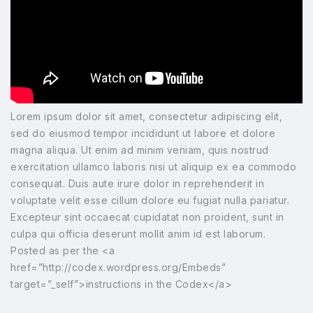
Lorem ipsum dolor sit amet, consectetur adipiscing elit,
sed do eiusmod tempor incididunt ut labore et dolore
magna aliqua. Ut enim ad minim veniam, quis nostrud
exercitation ullamco laboris nisi ut aliquip ex ea commodo
consequat. Duis aute irure dolor in reprehenderit in
voluptate velit esse cillum dolore eu fugiat nulla pariatur.
Excepteur sint occaecat cupidatat non proident, sunt in
culpa qui officia deserunt mollit anim id est laborum.
Posted as per the <a
href=”http://codex.wordpress.org/Embeds”
target=”_self”>instructions in the Codex</a>