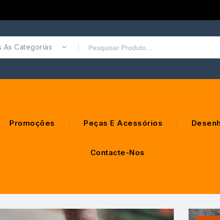
 As Categorias
Promoções
Peças E Acessórios
Desenh
Contacte-Nos