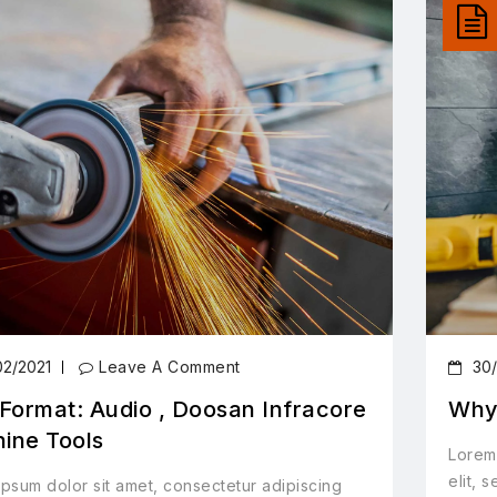
02/2021
Leave A Comment
30/
 Format: Audio , Doosan Infracore
Why
ine Tools
Lorem 
elit, 
psum dolor sit amet, consectetur adipiscing