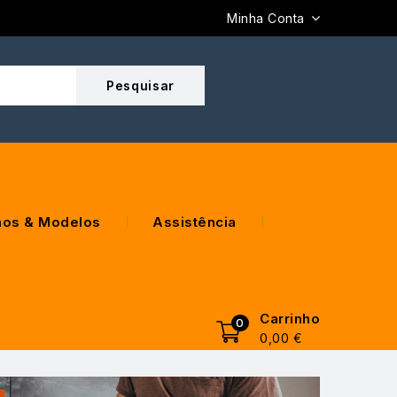
Minha Conta
os & Modelos
Assistência
Carrinho
0
0,00
€