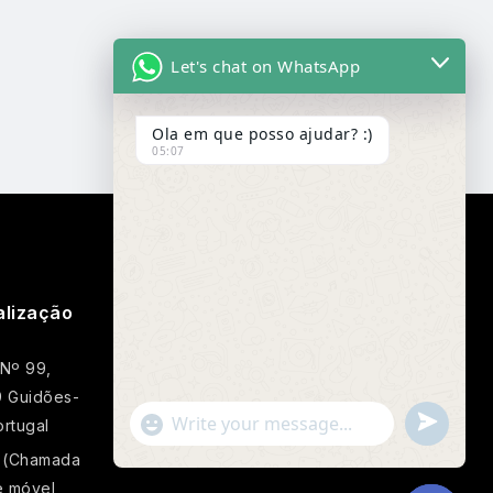
Let's chat on WhatsApp
Ola em que posso ajudar? :)
05:07
alização
Google Map
 Nº 99,
 Guidões-
Undefin
"+chaty_settings.lang.emoji_picker+"
rtugal
WhatsApp
 (Chamada
Message
e móvel