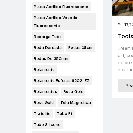
Placa Acrílico Fluorescente
Placa Acrílico Vazado -
13/1
Fluorescente
Tools
Recarga Tubo
Roda Dentada
Rodas 35cm
Lorem i
elit, s
Rodas De 350mm
dolore 
nostrud
Rolamento
Rolamento Esferas 6202-ZZ
Re
Rolamentos
Rosa Gold
Rose Gold
Tela Magnetica
Trafolite
Tubo Rf
Tubo Silicone