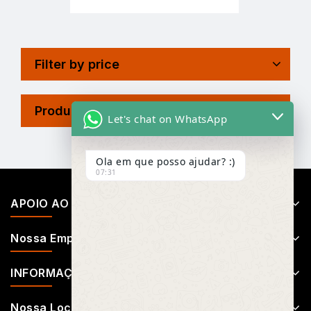
Filter by price
Product Tags
Let's chat on WhatsApp
Ola em que posso ajudar? :)
07:31
APOIO AO CLIENTE
Nossa Empresa
INFORMAÇÕES
Nossa Localização