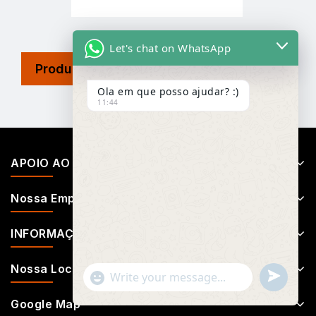
Let's chat on WhatsApp
Product Tags
Ola em que posso ajudar? :)
11:44
APOIO AO CLIENTE
Nossa Empresa
INFORMAÇÕES
Nossa Localização
Undefin
"+chaty_settings.lang.emoji_picker+"
WhatsApp
Message
Google Map