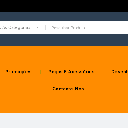
 As Categorias
Promoções
Peças E Acessórios
Desenh
Contacte-Nos