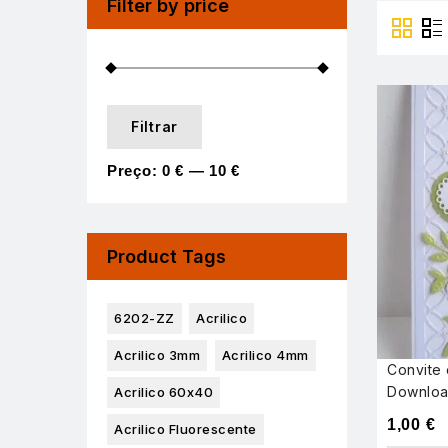
Filter by price
Filtrar
Preço:
0 €
—
10 €
Product Tags
6202-ZZ
Acrilico
Acrilico 3mm
Acrilico 4mm
Convite
Downlo
Acrilico 60x40
1,00
€
Acrilico Fluorescente