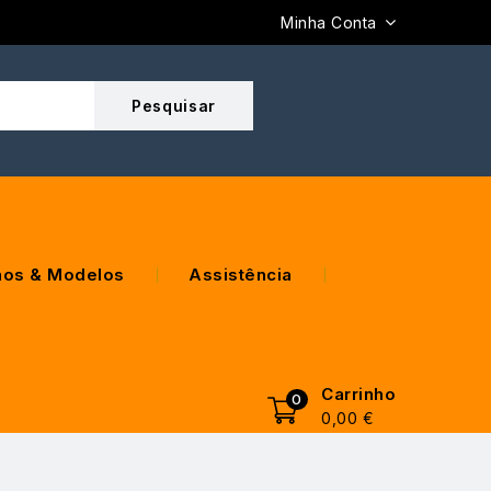
Minha Conta
os & Modelos
Assistência
Carrinho
0
0,00
€