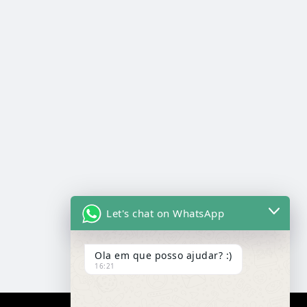
Let's chat on WhatsApp
Ola em que posso ajudar? :)
16:21