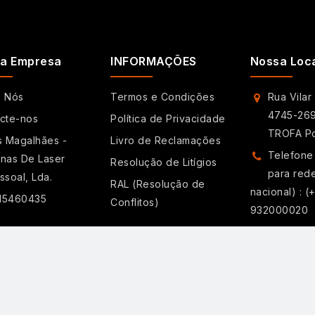
a Empresa
INFORMAÇÕES
Nossa Loc
e Nós
Termos e Condições
Rua Vilar
4745-269
cte-nos
Política de Privacidade
TROFA Po
s Magalhães -
Livro de Reclamações
Telefone
nas De Laser
Resolução de Litígios
para red
ssoal, Lda.
RAL (Resolução de
nacional) : (
515460435
Conflitos)
932000020
E-mail: 
maquinas-