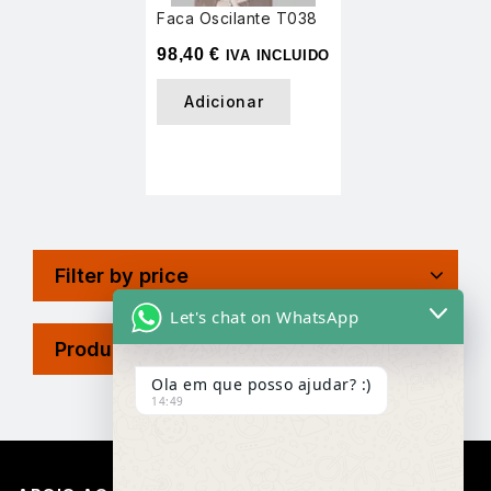
Faca Oscilante T038
98,40
€
IVA INCLUIDO
Adicionar
Filter by price
Let's chat on WhatsApp
Product Tags
Ola em que posso ajudar? :)
14:49