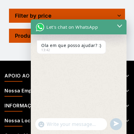
Filter by price
Let's chat on WhatsApp
Product Tags
Ola em que posso ajudar? :)
13:42
APOIO AO CLIENTE
Nossa Empresa
INFORMAÇÕES
Nossa Localização
Undefin
"+chaty_settings.lang.emoji_picker+"
WhatsApp