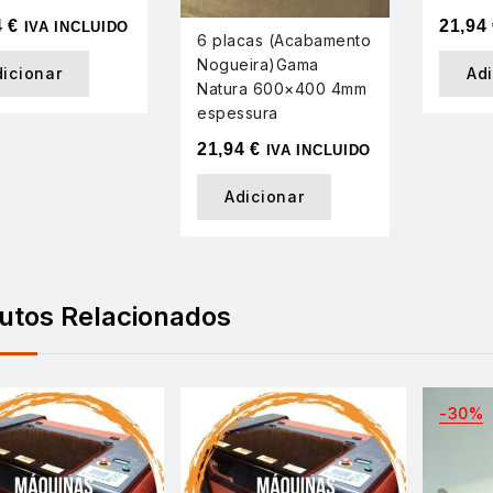
4
€
21,94
IVA INCLUIDO
6 placas (Acabamento
Nogueira)Gama
dicionar
Ad
Natura 600×400 4mm
espessura
21,94
€
IVA INCLUIDO
Adicionar
utos Relacionados
-30%