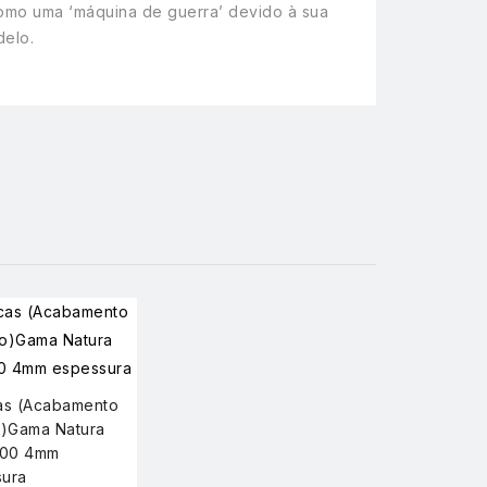
como uma ‘máquina de guerra’ devido à sua
elo.
as (Acabamento
)Gama Natura
00 4mm
ura