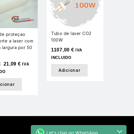
Bomba 
Tubo de laser CO2
008
de proteçao
100W
orte a laser com
276,7
 largura por 50
1107,00
€
IVA
INCLUI
INCLUIDO
Adi
€
21,09
€
IVA
Adicionar
IDO
icionar
Let's chat on WhatsApp