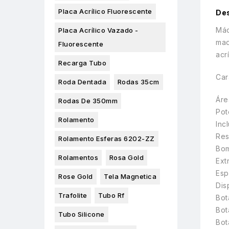
Placa Acrílico Fluorescente
De
Máq
Placa Acrílico Vazado -
mad
Fluorescente
acr
Recarga Tubo
Car
Roda Dentada
Rodas 35cm
Áre
Rodas De 350mm
Pot
Rolamento
Inc
Res
Rolamento Esferas 6202-ZZ
Bom
Rolamentos
Rosa Gold
Ext
Esp
Rose Gold
Tela Magnetica
Dis
Trafolite
Tubo Rf
Bot
Bot
Tubo Silicone
Bot