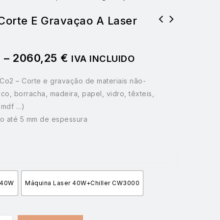
Corte E Gravaçao A Laser
Conjunto 6 placas contraplacado Bétula 4mm
Papel de proteçao para corte a laser com
600x400
30,5cm largura por 50 metros
€
–
2060,25
€
IVA INCLUIDO
Co2 – Corte e gravação de materiais não-
lico, borracha, madeira, papel, vidro, têxteis,
, mdf …)
ico até 5 mm de espessura
 40W
Máquina Laser 40W+Chiller CW3000