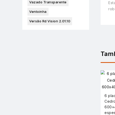
Vazado Transparente
Est
rob
Ventoinha
Versão Rd Vision 2.01.10
Tam
6 pla
Cedr
600×
espes