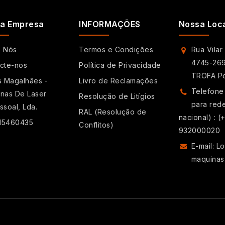
a Empresa
INFORMAÇÕES
Nossa Loc
e Nós
Termos e Condições
Rua Vilar
4745-269
cte-nos
Política de Privacidade
TROFA Po
s Magalhães -
Livro de Reclamações
Telefone
nas De Laser
Resolução de Litígios
para red
ssoal, Lda.
RAL (Resolução de
nacional) : (
515460435
Conflitos)
932000020
E-mail: 
maquinas-