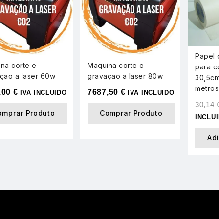
Papel 
na corte e
Maquina corte e
para c
çao a laser 60w
gravaçao a laser 80w
30,5cm
metros
,00
€
7687,50
€
IVA INCLUIDO
IVA INCLUIDO
30,14
omprar Produto
Comprar Produto
INCLU
Ad