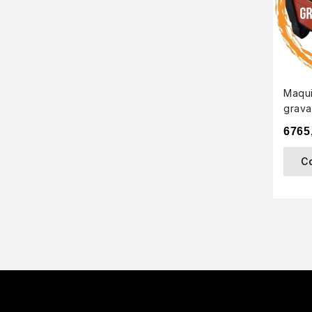
Maqui
grava
6765
C