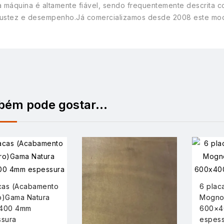
a máquina é altamente fiável, sendo frequentemente descrita 
ustez e desempenho.Já comercializamos desde 2008 este mod
bém pode gostar…
cas (Acabamento
6 plac
o)Gama Natura
Mogno
400 4mm
600×4
sura
espess