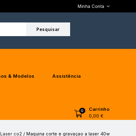
Minha Conta
os & Modelos
Assistência
Carrinho
0
0,00
€
 Laser co2
/
Maquina corte e gravaçao a laser 40w