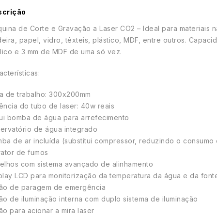
scrição
uina de Corte e Gravação a Laser CO2 – Ideal para materiais n
eira, papel, vidro, têxteis, plástico, MDF, entre outros. Capa
ílico e 3 mm de MDF de uma só vez.
acterísticas:
a de trabalho: 300x200mm
ência do tubo de laser: 40w reais
lui bomba de água para arrefecimento
ervatório de água integrado
ba de ar incluída (substitui compressor, reduzindo o consumo
rator de fumos
elhos com sistema avançado de alinhamento
play LCD para monitorização da temperatura da água e da font
ão de paragem de emergência
ão de iluminação interna com duplo sistema de iluminação
ão para acionar a mira laser