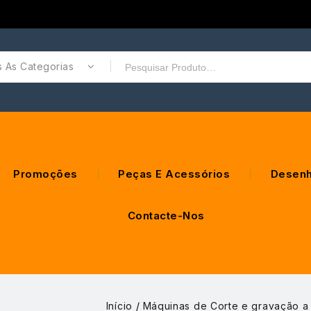
 As Categorias
Promoções
Peças E Acessórios
Desenh
Contacte-Nos
Início
/
Máquinas de Corte e gravação a