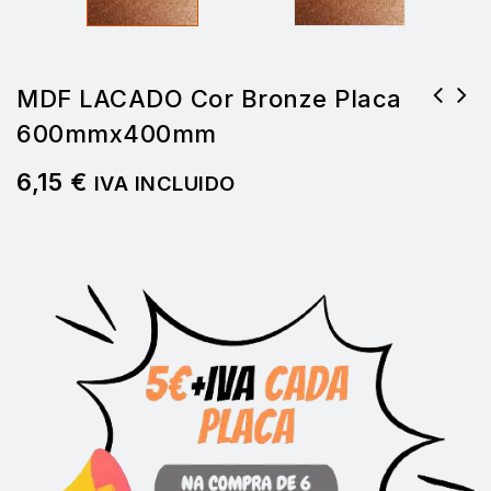
MDF LACADO Cor Bronze Placa
600mmx400mm
6 placas (Acabamento Cedro)Gama Natura
600x400 3mm espessura
6,15
€
IVA INCLUIDO