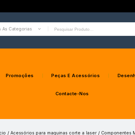
 As Categorias
Promoções
Peças E Acessórios
Desenh
Contacte-Nos
ício
/
Acessórios para maquinas corte a laser
/
Componentes 