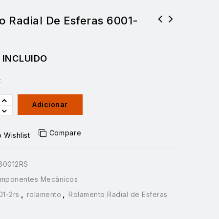
 Radial De Esferas 6001-
 INCLUIDO
k
Adicionar
Compare
 Wishlist
60012RS
mponentes Mecânicos
01-2rs
,
rolamento
,
Rolamento Radial de Esferas