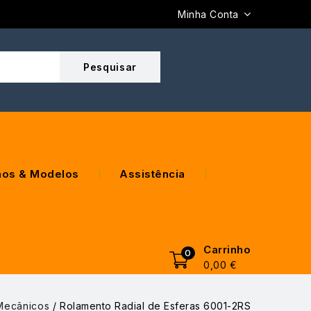
Minha Conta
os & Modelos
Assistência
Carrinho
0
0,00
€
Mecânicos
/
Rolamento Radial de Esferas 6001-2RS