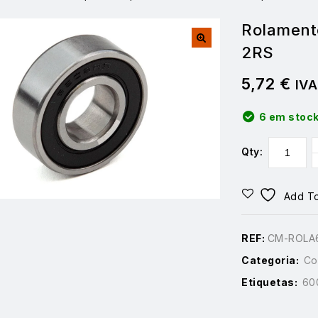
Rolamento
2RS
5,72
€
IVA
6 em stoc
Qty:
Add To
REF:
CM-ROLA
Categoria:
Co
Etiquetas:
60