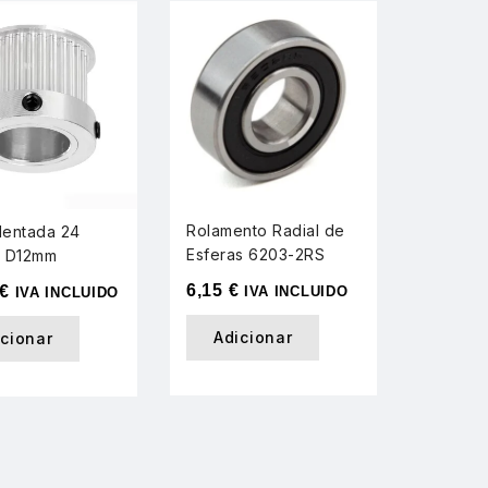
Rolamento Radial de
Acopla
entada 24
Esferas 6203-2RS
Alumíni
s D12mm
6,15
€
6,15
€
€
IVA INCLUIDO
IVA INCLUIDO
Adicionar
Adi
icionar