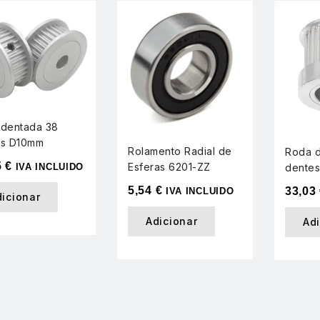
dentada 38
es D10mm
Rolamento Radial de
Roda d
5
€
Esferas 6201-ZZ
dente
IVA INCLUIDO
5,54
€
33,03
IVA INCLUIDO
dicionar
Adicionar
Ad