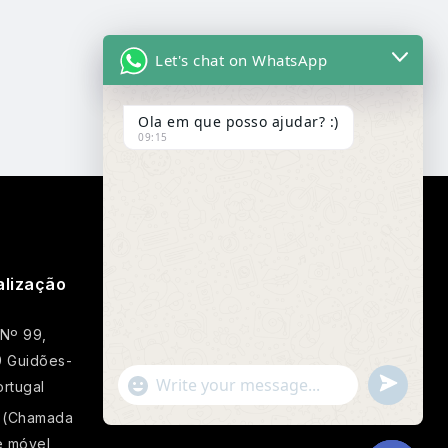
Let's chat on WhatsApp
Ola em que posso ajudar? :)
09:15
alização
Google Map
 Nº 99,
 Guidões-
Undefin
"+chaty_settings.lang.emoji_picker+"
rtugal
WhatsApp
 (Chamada
Message
e móvel