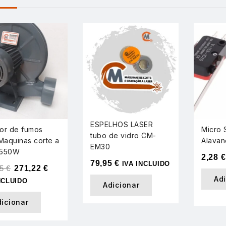
ESPELHOS LASER
tor de fumos
Micro 
tubo de vidro CM-
Maquinas corte a
Alavan
EM30
 550W
2,28
€
79,95
€
IVA INCLUIDO
45
€
271,22
€
Ad
NCLUIDO
Adicionar
dicionar