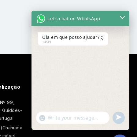
Let's chat on WhatsApp
Ola em que posso ajudar? :)
14:49
alização
Google Map
 Nº 99,
 Guidões-
Undefin
"+chaty_settings.lang.emoji_picker+"
rtugal
WhatsApp
 (Chamada
Message
e móvel