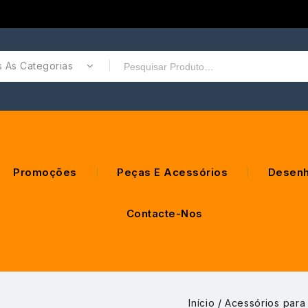
 As Categorias
Promoções
Peças E Acessórios
Desenh
Contacte-Nos
Início
/
Acessórios para 