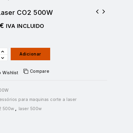
Laser CO2 500W
€
IVA INCLUIDO
Adicionar
Compare
 Wishlist
00W
essórios para maquinas corte a laser
2 500w
,
laser 500w