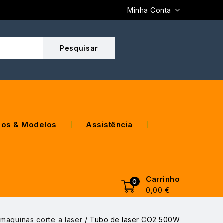
Minha Conta
os & Modelos
Assistência
Carrinho
0
0,00
€
maquinas corte a laser
/
Tubo de laser CO2 500W