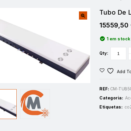
Tubo De 
15559,50
1 em stock
Qty:
Add To
REF:
CM-TUB5
Categoria:
Ac
Etiquetas:
co