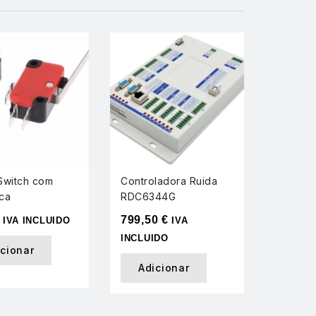
-30%
Switch com
Controladora Ruida
Extrato
ca
RDC6344G
para Ma
laser 7
799,50
€
IVA INCLUIDO
IVA
571,95
INCLUIDO
icionar
IVA INC
Adicionar
Adi