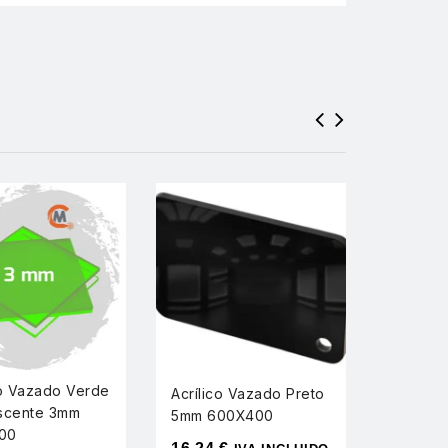
Acrílic
co Vazado Verde
Acrílico Vazado Preto
Transp
scente 3mm
5mm 600X400
600mm
00