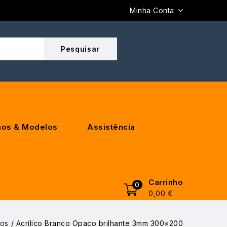
Minha Conta
os & Modelos
Assistência
Carrinho
0
0,00
€
cos
/
Acrílico Branco Opaco brilhante 3mm 300×200