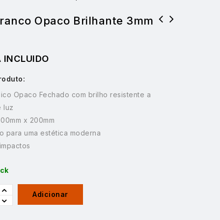
 Branco Opaco Brilhante 3mm
Conjunto (Pack) 6 placas contraplacado
Choupo Rustico 4mm 600x400
A INCLUIDO
roduto:
ílico Opaco Fechado com brilho resistente a
 luz
 300mm x 200mm
o para uma estética moderna
 impactos
ock
Adicionar