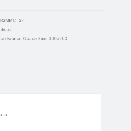
BR3MMCT32
ílicos
lico Branco Opaco 3mm 300x200
laca