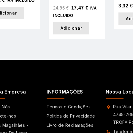
1
€
IVA INCLUIDO
3,32
€
24,96
€
17,47
€
IVA
dicionar
INCLUIDO
Ad
Adicionar
a Empresa
INFORMAÇÕES
Nossa Loc
e Nós
Termos e Condições
Rua Vilar
4745-269
cte-nos
Política de Privacidade
TROFA Po
s Magalhães -
Livro de Reclamações
Telefone
nas De Laser