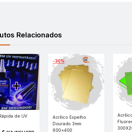
utos Relacionados
-30%
Acríli
Rápida de UV
Acrílico Espelho
Fluore
Dourado 3mm
300X2
600×400