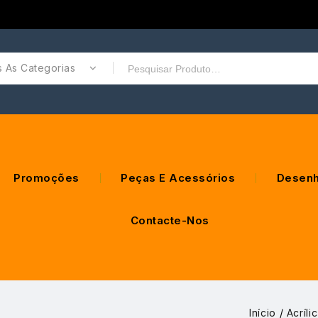
 As Categorias
Promoções
Peças E Acessórios
Desenh
Contacte-Nos
Início
/
Acríli