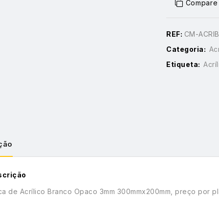
Compare
REF:
CM-ACRI
Categoria:
Acr
Etiqueta:
Acrí
ção
scrição
ca de Acrílico Branco Opaco 3mm 300mmx200mm, preço por p