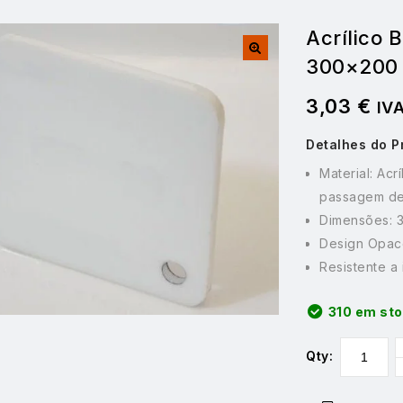
Acrílico
300×200
3,03
€
IV
Detalhes do P
Material: Acr
passagem de
Dimensões:
Design Opac
Resistente a
310 em st
Qty: