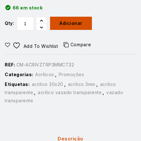
66 em stock
Qty:
Adicionar
Compare
Add To Wishlist
REF:
CM-ACRIVZTRP3MMCT32
Categorias:
Acrílicos
,
Promoções
Etiquetas:
acrilico 30x20
,
acrilico 3mm
,
acrilico
transparente
,
acrilico vazado transparente
,
vazado
transparente
Descrição