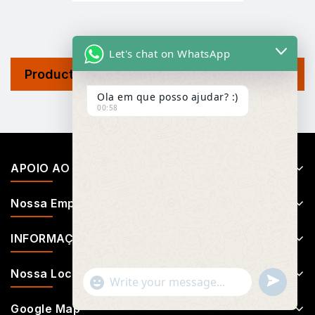
Let's chat on WhatsApp
Product Tags
Ola em que posso ajudar? :)
00:58
APOIO AO CLIENTE
Nossa Empresa
INFORMAÇÕES
Nossa Localização
Undefin
"+chaty_settings.lang.emoji_picker+"
WhatsApp
Message
Google Map