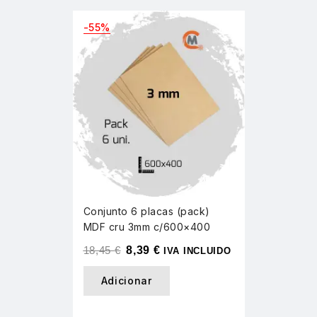
-55%
Conjunto 6 placas (pack)
MDF cru 3mm c/600×400
18,45
€
8,39
€
IVA INCLUIDO
Adicionar