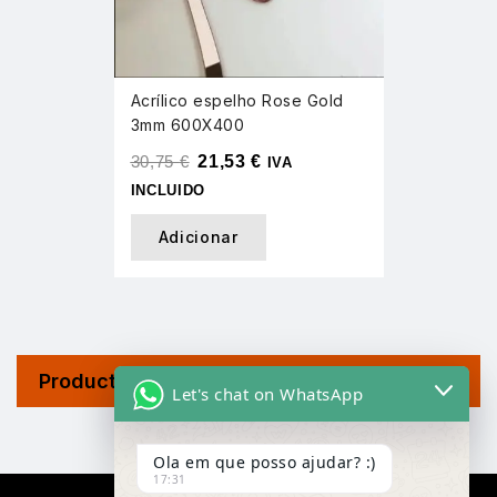
Acrílico espelho Rose Gold
3mm 600X400
30,75
€
21,53
€
IVA
INCLUIDO
Adicionar
Product Tags
Let's chat on WhatsApp
Ola em que posso ajudar? :)
17:31