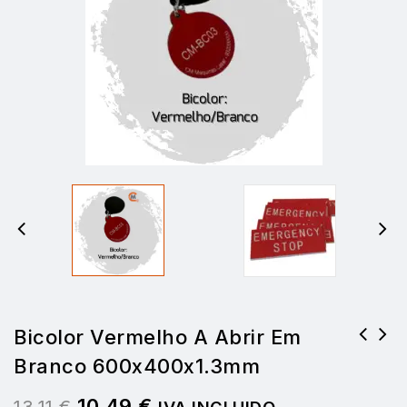
Bicolor Vermelho A Abrir Em
Branco 600x400x1.3mm
Bicolor Branco abrir em Vermelho
600x400x1.3mm
10,49
€
13,11
€
IVA INCLUIDO