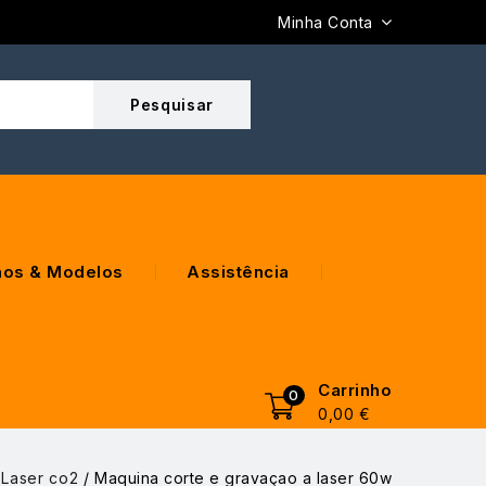
Minha Conta
os & Modelos
Assistência
Carrinho
0
0,00
€
 Laser co2
/
Maquina corte e gravaçao a laser 60w