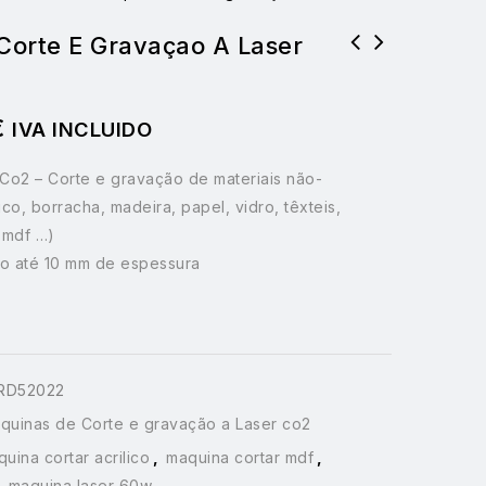
Corte E Gravaçao A Laser
€
IVA INCLUIDO
Co2 – Corte e gravação de materiais não-
lico, borracha, madeira, papel, vidro, têxteis,
, mdf …)
ico até 10 mm de espessura
RD52022
quinas de Corte e gravação a Laser co2
uina cortar acrilico
,
maquina cortar mdf
,
,
maquina laser 60w