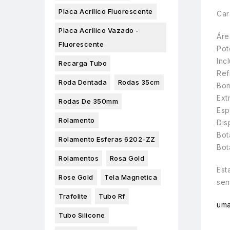
Placa Acrílico Fluorescente
Car
Placa Acrílico Vazado -
Áre
Fluorescente
Pot
Incl
Recarga Tubo
Ref
Roda Dentada
Rodas 35cm
Bom
Ext
Rodas De 350mm
Esp
Rolamento
Dis
Bot
Rolamento Esferas 6202-ZZ
Bot
Rolamentos
Rosa Gold
Est
Rose Gold
Tela Magnetica
sen
Trafolite
Tubo Rf
uma
Tubo Silicone