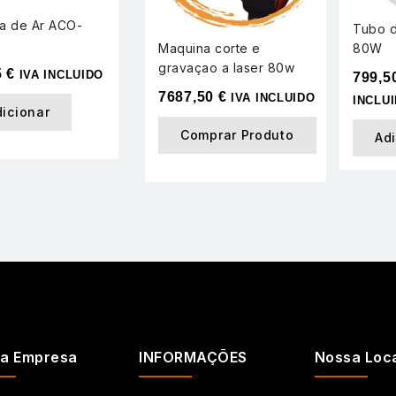
a de Ar ACO-
Tubo d
Maquina corte e
80W
gravaçao a laser 80w
5
€
IVA INCLUIDO
799,5
7687,50
€
IVA INCLUIDO
INCLU
dicionar
Comprar Produto
Ad
a Empresa
INFORMAÇÕES
Nossa Loc