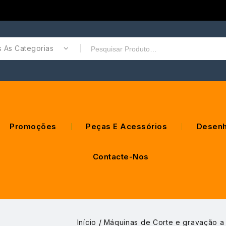
 As Categorias
Promoções
Peças E Acessórios
Desenh
Contacte-Nos
Início
/
Máquinas de Corte e gravação a