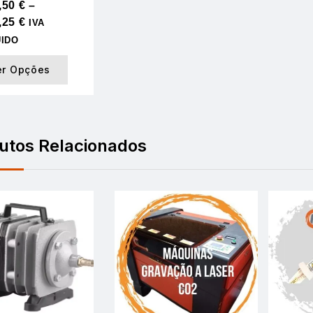
,50
€
–
,25
€
IVA
UIDO
er Opções
utos Relacionados