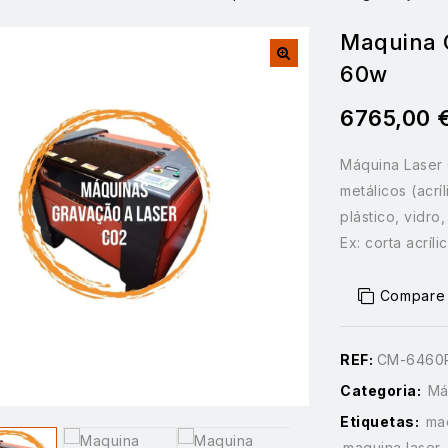
Maquina 
60w
6765,00
Máquina Laser 
metálicos (acrí
plástico, vidro
Ex: corta acríl
Compare
REF:
CM-6460
Categoria:
Má
Etiquetas:
maq
maquina laser