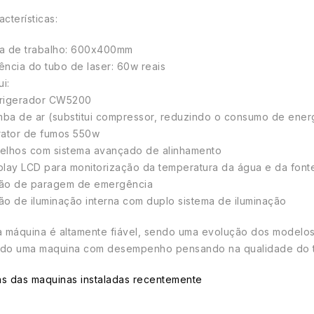
acterísticas:
a de trabalho: 600x400mm
ência do tubo de laser: 60w reais
ui:
rigerador CW5200
ba de ar (substitui compressor, reduzindo o consumo de energ
rator de fumos 550w
elhos com sistema avançado de alinhamento
play LCD para monitorização da temperatura da água e da font
ão de paragem de emergência
ão de iluminação interna com duplo sistema de iluminação
a máquina é altamente fiável, sendo uma evolução dos modelos 
do uma maquina com desempenho pensando na qualidade do tr
s das maquinas instaladas recentemente