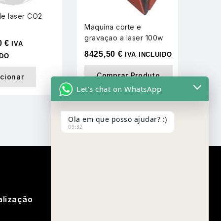
e laser CO2
Maquina corte e
Maquina
gravaçao a laser 100w
gravaça
0
€
IVA
8425,50
€
8425,
IVA INCLUIDO
IDO
Comprar Produto
Com
icionar
Let's chat on WhatsApp
Ola em que posso ajudar? :)
09:32
alização
Google Map