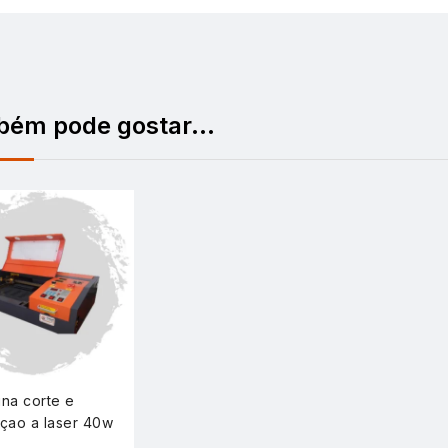
bém pode gostar…
na corte e
çao a laser 40w