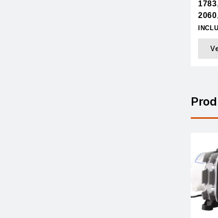
1783
2060
INCL
V
Prod